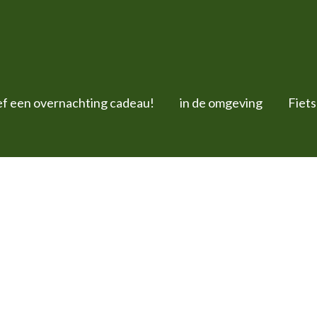
f een overnachting cadeau!
in de omgeving
Fiet