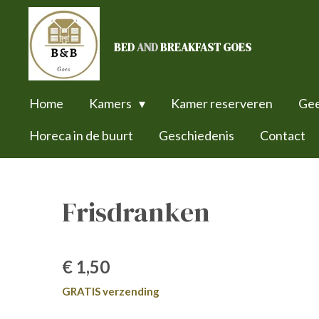
Ga
direct
BED
AND
BREAKFAST GOES
naar
de
hoofdinhoud
Home
Kamers
Kamer reserveren
Gee
Horeca in de buurt
Geschiedenis
Contact
Frisdranken
€ 1,50
GRATIS verzending