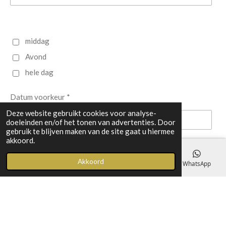
middag
Avond
hele dag
Datum voorkeur *
Deze website gebruikt cookies voor analyse-
doeleinden en/of het tonen van advertenties. Door
gebruik te blijven maken van de site gaat u hiermee
akkoord.
Verzenden
Akkoord
E-mailadres
Telefoonnummer
Kaart
WhatsApp
© 2021 - 2026 Bed and breakfast Goes